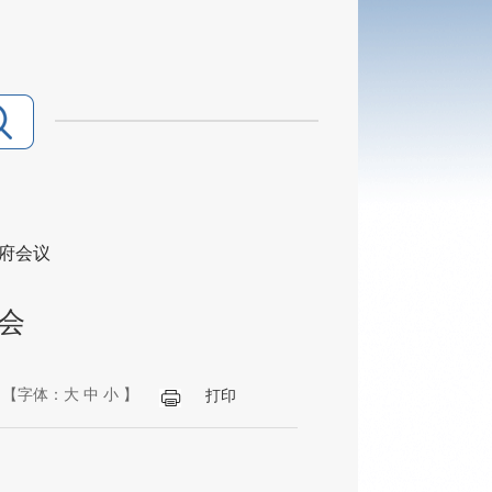
府会议
会
【字体：
大
中
小
】
打印