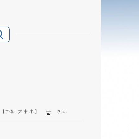
【字体：
大
中
小
】
打印