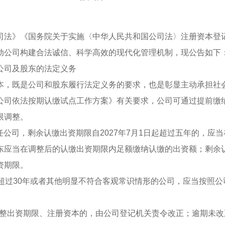
司法》《国务院关于实施〈中华人民共和国公司法〉注册资本登
动公司构建合法诚信、科学高效的现代化管理机制，现公告如下
公司及股东的法定义务
本，既是公司和股东履行法定义务的要求，也是彰显主动承担社
公司依法按期认缴试点工作方案》有关要求，公司可通过提前缴
限调整。
责任公司，剩余认缴出资期限自2027年7月1日起超过五年的，应当
应当在调整后的认缴出资期限内足额缴纳认缴的出资额；剩余认缴
资期限。
限超过30年或者其他明显不符合客观常识情形的公司，应当按照
定调整出资期限、注册资本的，由公司登记机关责令改正；逾期未