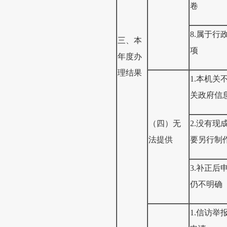
卷
8.属于行
三、本
项
年度办
理结果
1.本机关
关政府信
（四）无
2.没有现
法提供
要另行制
3.补正后
仍不明确
1.信访举