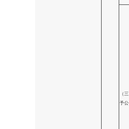
（三
予公