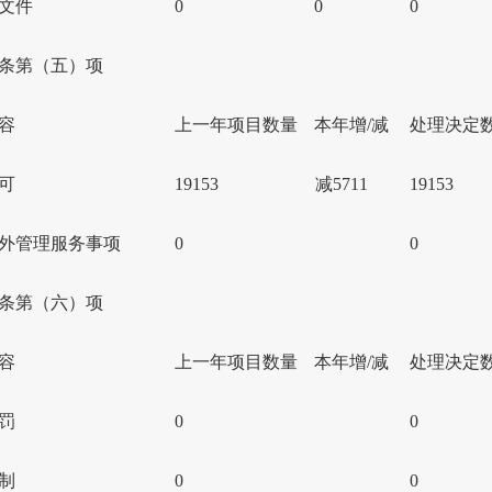
文件
0
0
0
条第（五）项
容
上一年项目数量
本年增/减
处理决定
可
19153
减5711
19153
外管理服务事项
0
0
条第（六）项
容
上一年项目数量
本年增/减
处理决定
罚
0
0
制
0
0