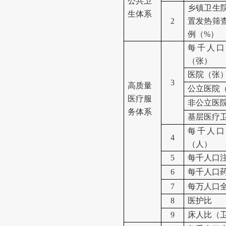
公共卫
乡镇卫生
生体系
2
置发热筛
例
（
%
）
每千人口
（张）
医院
（张
3
高质量
公立医院
医疗服
非公立医
务体系
基层医疗
每千人口
4
（人）
5
每千人口
6
每千人口
7
每万人口
8
医护比
9
床人
比（