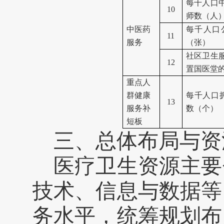
每千人口
1
0
师数（人
中医药
每千人口
1
1
服务
（张）
社区卫生
1
2
置国医堂
重点人
群健康
每千人口
1
3
服务补
数（个）
短板
三、总体布局与资
医疗卫
生资源主要
技术、信息与数据等
务水平
，统筹规划布