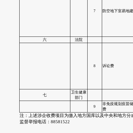
7
防空地下室易地
六
法院
8
诉讼费
卫生健康
七
部门
非免疫规划疫苗
9
费
注：上述涉企收费项目为缴入地方国库以及中央和地方分
监督举报电话：
88581522