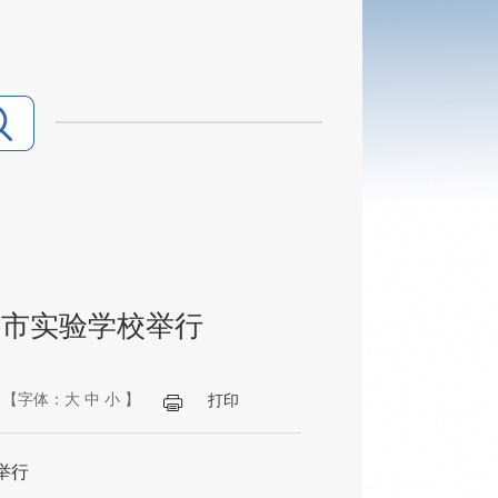
在市实验学校举行
【字体：
大
中
小
】
打印
举行