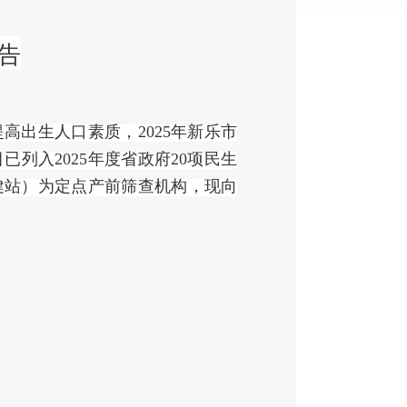
告
提高出生人口素质，
2025年
新乐市
目已列入
2025年度省政府20项民生
健站）为
定点产前筛查机构
，
现向