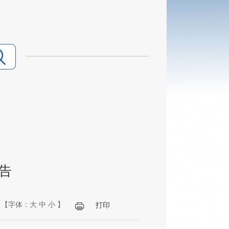
告
【字体：
大
中
小
】
打印