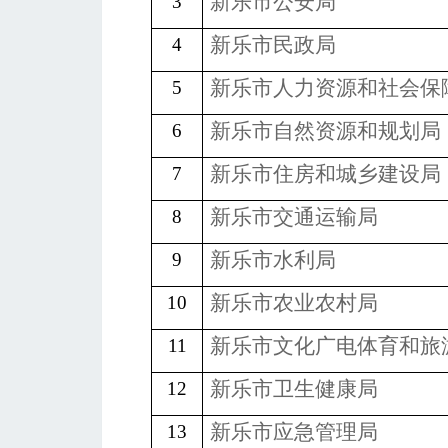
新乐市
公安局
3
新乐市
民政局
4
新乐市
人力资源和社会保
5
新乐市
自然资源和规划局
6
新乐市
住房和城乡建设局
7
新乐市
交通运输局
8
新乐市
水利局
9
新乐市
农业农村局
10
新乐市
文化广电体育和旅
11
新乐市
卫生健康局
12
新乐市
应急管理局
13