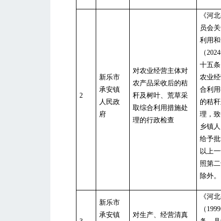
《河北
员会关
利用和
（
20
十五条
对农业经营主体对
新乐市
农业经
农产品采收后的秸
承安镇
合利用
2
秆及树叶、荒草采
人民政
的秸秆
取综合利用措施处
府
理，致
理的行政检查
乡镇人
给予批
以上一
照第二
除外。
《河北
新乐市
（
19
承安镇
对生产、经营清真