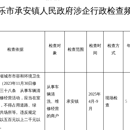
乐市承安镇人民政府
涉企行政检查
检查对
检查时
检查方
检查依据
检查范围
象
间
式
省城市市容和环境卫生
（
2023年11月30日修
从事车
三十八条 从事车辆清
辆清
2025年
修经营活动，应当在室
现场检
洗、维
承安镇
4月-9
5
，不得占用道路、绿
查
修经营
月
共场所等。违反规定
的商户
以五百元以上二千元以
。