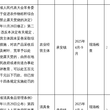
省人民代表大会常务委
于促进农作物秸秆综合
禁止露天焚烧的决定》
24年11月28日修正）第二
 违反本决定有关规定，
营主体因未妥善采取综
2025年
措施，对农产品采收后
农业经
现场检
承安镇
4月-9
2
及树叶、荒草予以处
营主体
查
月
使露天焚的，由所在地
民政府或者街道办事处
评教育，可以处五百元
千元以下罚款。但已按
十四条规定实施处罚的
省清真食品管理条例》
99年11月29日公布）第四
2025年
清真食
现场检