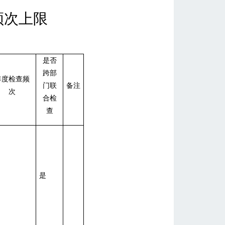
频次上限
是否
跨部
年度检查频
门联
备注
次
合检
查
是