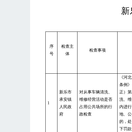
新
序
检查主
检查事项
号
体
《河北
条例》
新乐市
对从事车辆清洗、
正）第
承安镇
维修经营活动是否
洗、维
1
人民政
占用公共场所的行
内进行
府
政检查
地、公
的，处
下罚款