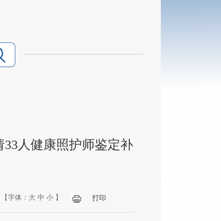
33人健康照护师鉴定补
【字体：
大
中
小
】
打印