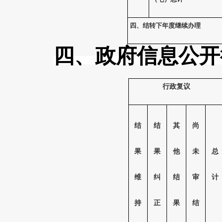
四、结转下年度继续办理
四、政府信息公开
行政复议
结
结
其
尚
果
果
他
未
总
维
纠
结
审
计
持
正
果
结