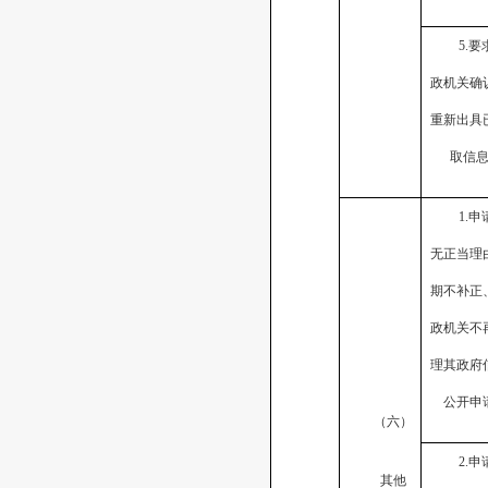
5.要
政机关确
重新出具
取信
1.申
无正当理
期不补正
政机关不
理其政府
公开申
（六）
2.申
其他