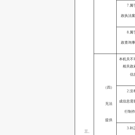
7.属
政执法
8.属
政查询
本机关不
相关政
信
（四）
2.没
成信息需
无法
行制
提供
3.补
三、