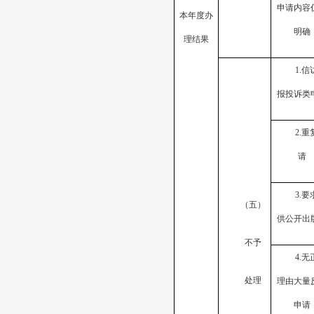
申请内容
本年度办
明确
理结果
1.信
报投诉类
2.重
请
3.要
（五）
供公开出
不予
4.无
处理
理由大量
申请