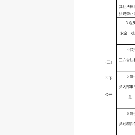
其他法律
法规禁止
3.危
安全一稳
4.保
三方合法
（三）
5.属
不予
类内部事
公开
息
6.属
类过程性