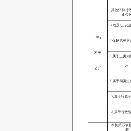
其他法律行
止公
3.
危及
“
三安
（三）
4.
保护第三方
不予
5.
属于三类内
息
公开
6.
属于四类过
7.
属于行政
8.
属于行政
本机关不掌
府