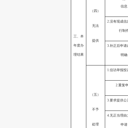
信息
（四）
2.
没有现成信
无法
行制
三、本
提供
年度办
3.
补正后申请
理结果
明确
1.
信访举报投
2.
重复
（五）
3.
要求提供公
不予
4.
无正当理由
处理
申请