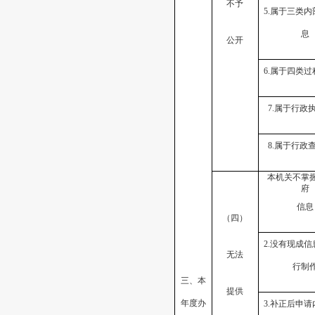
不予
5.属于三类
息
公开
6.属于四类
7.属于行政
8.属于行政
本机关不掌
府
信息
（四）
2.没有现成
无法
行制
三、本
提供
年度办
3.补正后申