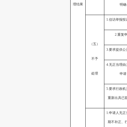
理结果
明确
1.信访举报
2.重复
（五）
3.要求提供
不予
4.无正当理
处理
申请
5.要求行政
重新出具已
1.申请人无
期不补正、