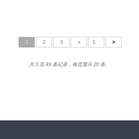
1
2
3
»
➤
共 3 页 49 条记录，每页显示 20 条。