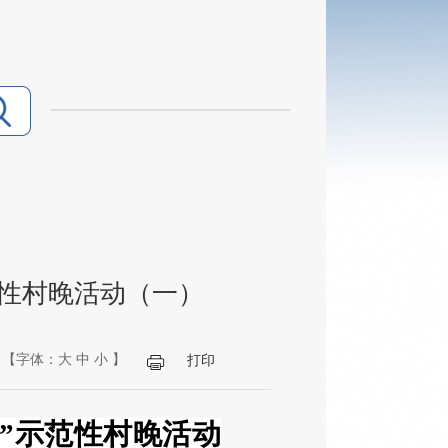
范性村晚活动（一）
【字体：
大
中
小
】
打印
春”示范性村晚活动