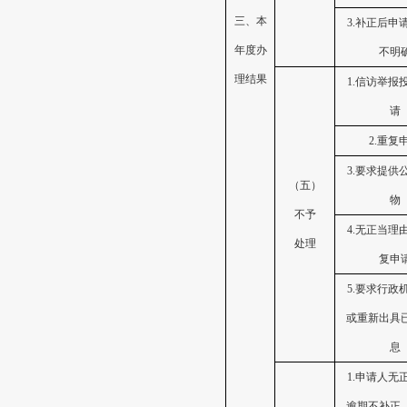
三、本
3.补正后申
年度办
不明
理结果
1.信访举报
请
2.重复
3.要求提供
（五）
物
不予
4.无正当理
处理
复申
5.要求行政
或重新出具
息
1.申请人无
逾期不补正