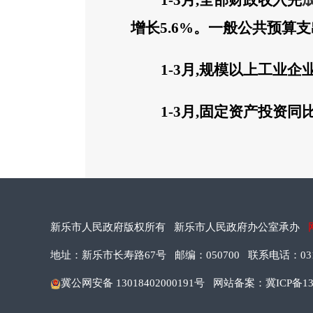
1-
3
月
,
全部财政收入完
增长
5.6%
。
一般
公共预算支
1-
3
月
,
规模以上工业企
1-
3
月
,
固定资产投资同