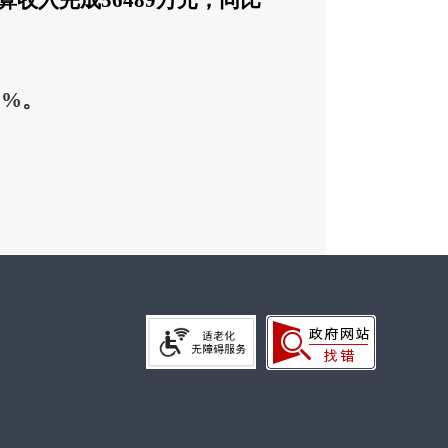
算收入完
成
56489
万元，同比
1
%
。