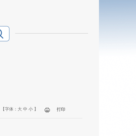
【字体：
大
中
小
】
打印