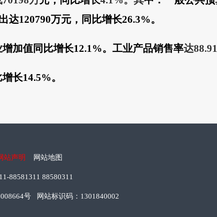
成
70198
万
元，同比
增长
4.1
%
。其
中：
一般公共
预
出达
120790
万元，同比
增长
26.3
%
。
业增加值同比
增长
12.1%
。工业产品销售率
达
88.9
比
增长
14.5
%
。