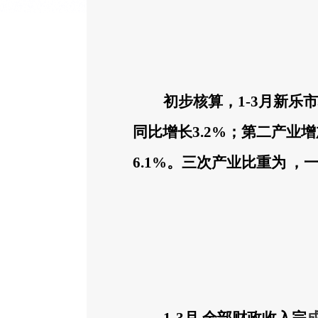
初步核算，
1-3
月
新乐市
同比
增长
3.2
%
；第二产业增
6.1
%
。三次产业比重
为
，