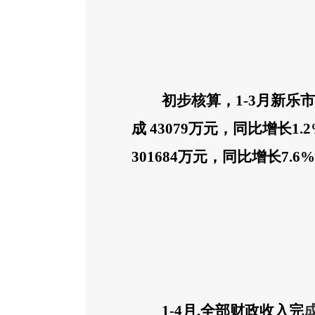
初步核算，
1-3
月
新乐市
成
43079
万元，同比
增长
1.2
301684
万元，同比增长
7.6
%
1-
4
月
,
全部财政收入完