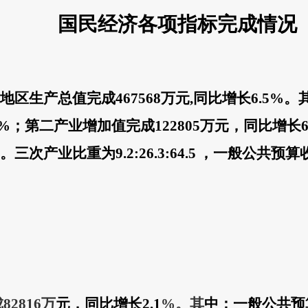
国民经济各项指标完成情况
地区生产总值完成
467568
万元
,
同比增长
6.5
%
。
%
；第二产业增加值完成
122805
万元，同比增长
。三次产业比重
为
9.2:26.3:64.5
，
一般公共预算
成
82816
万
元，同比
增长
2.1
%
。其
中：
一般公共
预