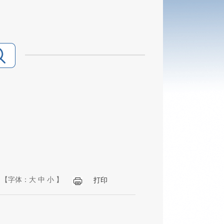
【字体：
大
中
小
】
打印