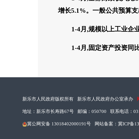
增长
5.1%
。
一般
公共预算支
1-
4
月
,
规模以上工业企
1-
4
月
,
固定资产投资同