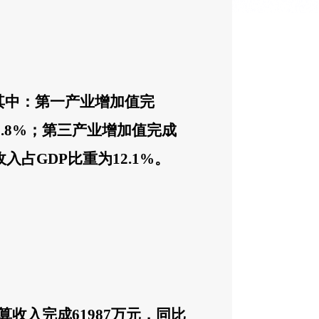
其中：
第一产业增加值完
6.8%
；第三产业增加值完成
收入占
GDP
比重为
12.1%
。
算收入完
成
61987
万元，同比