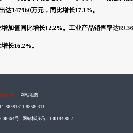
出达
147960
万元，同比
增长
17.1
%
。
业增加值同比
增长
12.2%
。工业产品销售率
达
89.3
比
增长
16.2
%
。