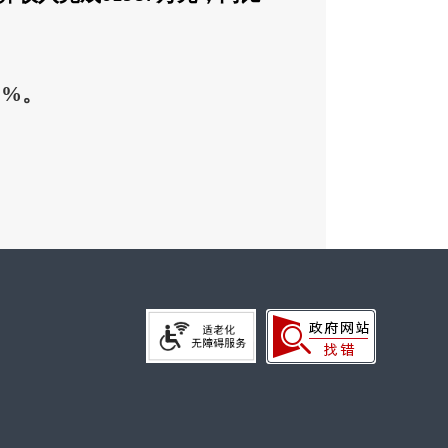
6
%
。