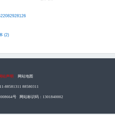
082928126
(2)