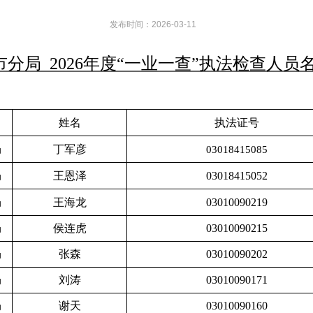
发布时间：2026-03-11
市分局
2026年度“一业一查”执法检查人员
姓名
执法证号
丁军彦
局
03018415085
王恩泽
03018415052
局
王海龙
03010090219
局
侯连虎
03010090215
局
张森
03010090202
局
刘涛
03010090171
局
谢天
03010090160
局