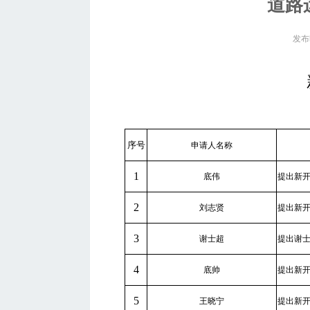
道路
发布时
序号
申请人名称
1
底伟
提出新
2
刘志贤
提出新
3
谢士超
提出谢
4
底帅
提出新
5
王晓宁
提出新