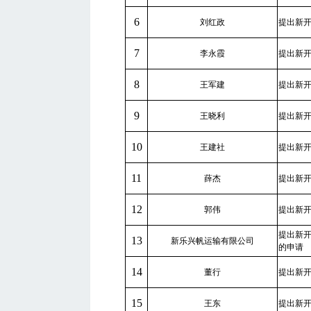
6
刘红政
提出新
7
李永霞
提出新
8
王军建
提出新
9
王晓利
提出新
10
王建社
提出新
11
薛杰
提出新
12
郭伟
提出新
提出新
13
新乐兴帆运输有限公司
的申请
14
董行
提出新
15
王东
提出新