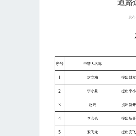
道路
发布时
序号
申请人名称
1
封立梅
提出封立
2
李小旦
提出李小
3
赵云
提出新开
4
李会仓
提出新开
5
安飞龙
提出安飞