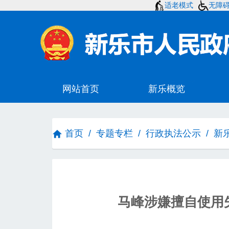
适老模式
无障
首页
/
专题专栏
/
行政执法公示
/
新
马峰涉嫌擅自使用