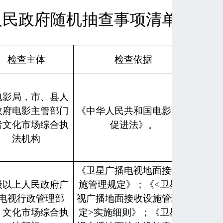
民政府随机抽查事项清单（202
检查主体
检查依据
检查
电影局，市、县人
政府电影主管部门
《中华人民共和国电影产业
现场
者文化市场综合执
促进法》。
法机构
《卫星广播电视地面接收设
级以上人民政府广
施管理规定》；《<卫星电
电视行政管理部
视广播地面接收设施管理规
实地
、文化市场综合执
定>实施细则》；《卫星电