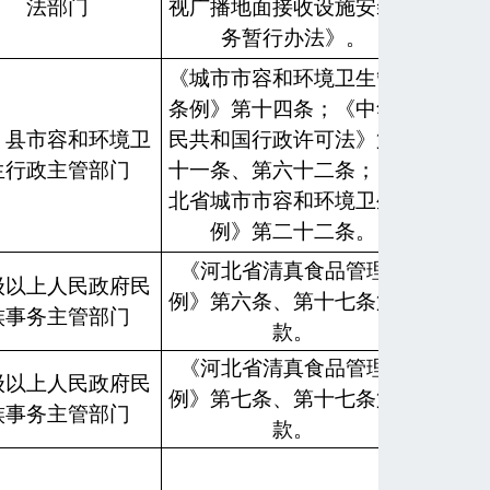
法部门
视广播地面接收设施安装服
务暂行办法》。
《城市市容和环境卫生管理
现场
条例》第十四条；《中华人
查、
、县市容和环境卫
民共和国行政许可法》第六
检查
生行政主管部门
十一条、第六十二条；《河
络技
北省城市市容和环境卫生条
查
例》第二十二条。
《河北省清真食品管理条
级以上人民政府民
例》第六条、第十七条第一
族事务主管部门
款。
《河北省清真食品管理条
级以上人民政府民
例》第七条、第十七条第二
族事务主管部门
款。