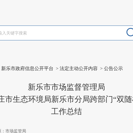
>
新乐市政府信息公开平台
>
法定主动公开内容
>
公告公示
新乐市市场监督管理局
家庄市生态环境局新乐市分局跨部门“双
工作总结
源：市场监管局