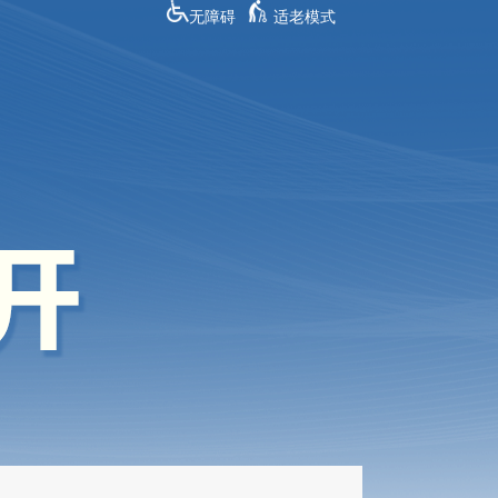
无障碍
适老模式