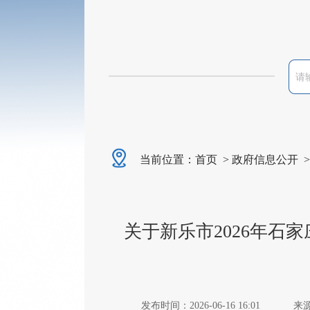
当前位置：
首页
>
政府信息公开
关于新乐市2026年石
发布时间：2026-06-16 16:01
来