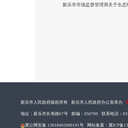
新乐市市场监督管理局关于生态