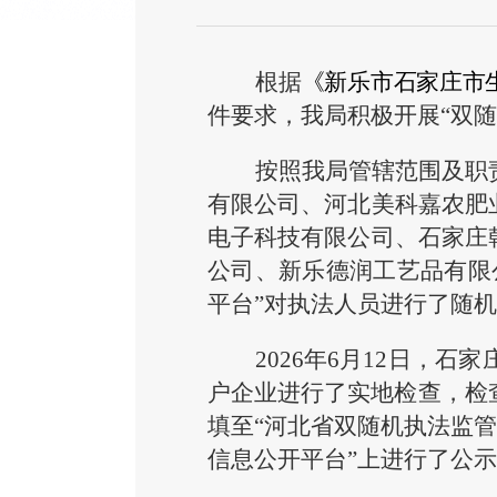
根据
《新乐市
石家庄市
件要求，我局积极开展
“双
按照我局管辖范围及职
有限公司、河北美科嘉农肥
电子科技有限公司、石家庄
公司、新乐德润工艺品有限
平台”对执法人员进行了随
2026年6月12日，
户企业进行了实地检查，检
填至“河北省双随机执法监管
信息公开平台”上进行了公