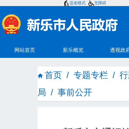
适老模式
无障碍
首页
/
专题专栏
/
行
局
/
事前公开