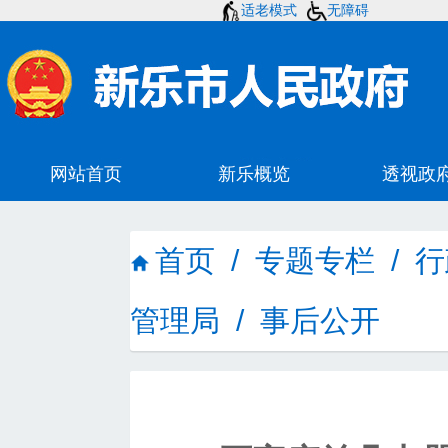
适老模式
无障碍
首页
/
专题专栏
/
行
管理局
/
事后公开