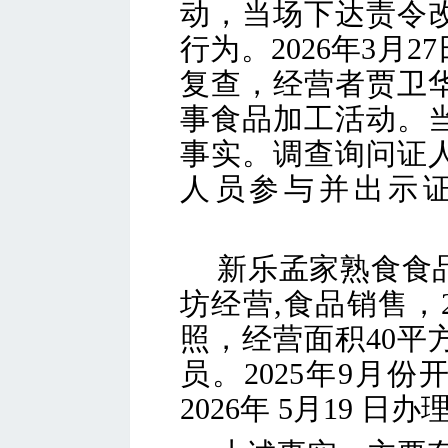
动，当场
下达责令
行为。
2026年3月27
复查，经营者贾卫
事
食品加工活动
。
事实。调查询问证
人员参与并出示
新乐孟家熟食食
坊经营
,
食品销售，
照，经营面积
40
平
员。
202
5
年
9
月份
2026年
5
月
19
日办