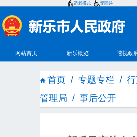
适老模式
无障碍
首页
/
专题专栏
/
行
管理局
/
事后公开