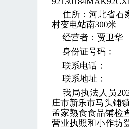
92130184MAK92CX
住所：
河北省石
村变电站南
300米
经营者：
贾卫华
身份证号码：
联系电话：
联系地址：
我局执法人员
2
庄市新乐市马头铺
孟家熟食食品铺
检
营业执照和
小作坊