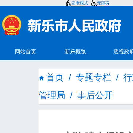
适老模式
无障碍
首页
/
专题专栏
/
行
管理局
/
事后公开