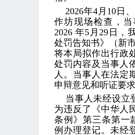
202
6
年
4月10日
、
作坊现场检查，当
202
6
年
5
月
29
日，
处罚告知书》（新
将本局拟作出行政
处罚内容及当事人
人。当事人在法定
申辩意见和听证要
当事人
未经设立
为违反了《中华人
条例》第三条第一
例办理登记。未经