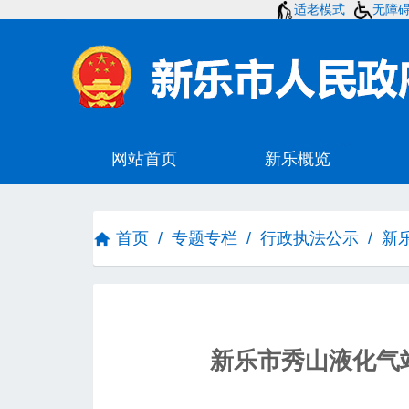
适老模式
无障
首页
/
专题专栏
/
行政执法公示
/
新
新乐市秀山液化气