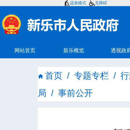
适老模式
无障碍
首页
/
专题专栏
/
行
局
/
事前公开