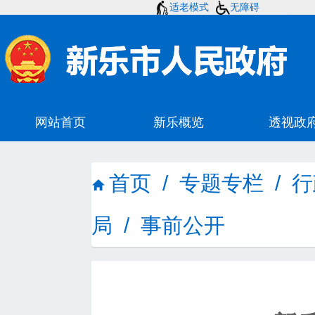
适老模式
无障碍
首页
/
专题专栏
/
行
局
/
事前公开