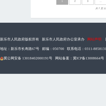
1
2
3
...
共 7 页 