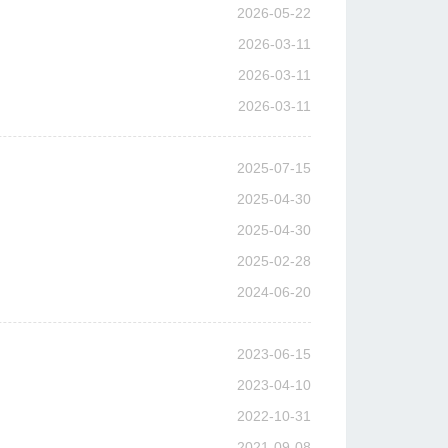
2026-05-22
2026-03-11
2026-03-11
2026-03-11
2025-07-15
2025-04-30
2025-04-30
2025-02-28
2024-06-20
2023-06-15
2023-04-10
2022-10-31
2021-09-08