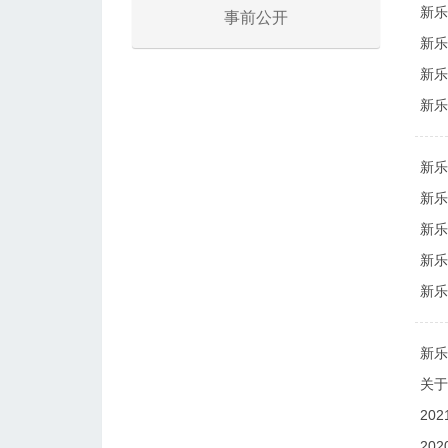
新乐
事前公开
新乐
新乐
新乐
新乐
新乐
新乐
新乐
新乐
新乐
关于
20
20