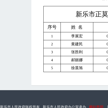
新乐市
正
序号
姓 名
李展宏
1
黄建民
2
张胜利
3
郝丽娜
4
徐晨旭
5