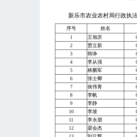
新乐市农业农村局行政执
序号
姓名
1
王旭庆
2
贾立新
3
韩诤
4
李从强
5
林鹏军
6
张士卿
7
侯伟青
8
李帆
9
李静
10
李坡
11
李永朋
12
梁会杰
13
刘立辉