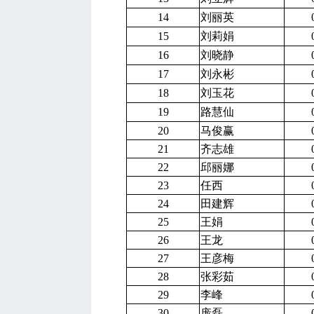
14
刘丽英
15
刘莉娟
16
刘晓静
17
刘永彬
18
刘玉花
19
路慧仙
20
马俊赢
21
齐志雄
22
邱丽娜
23
任西
24
田建辉
25
王娟
26
王龙
27
王彦梅
28
张彩茹
29
李峰
30
庞磊