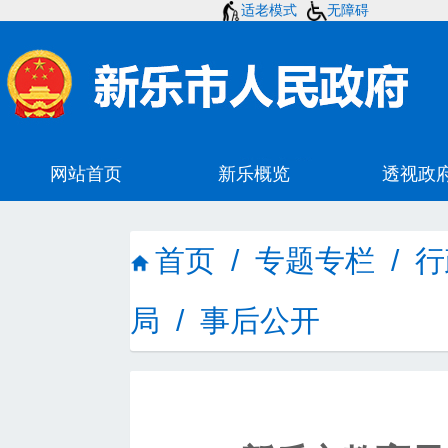
适老模式
无障碍
首页
/
专题专栏
/
行
局
/
事后公开